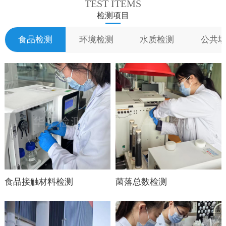
TEST ITEMS
术，按照制订的技术标
检测项目
准，如国际、国家食品
卫生/安全标准，对食
食品检测
环境检测
水质检测
公共
品原料、辅助材料、半
成品、成品及副产品的
质量进行检验，以确保
产品质量合格。
食品接触材料检测
菌落总数检测