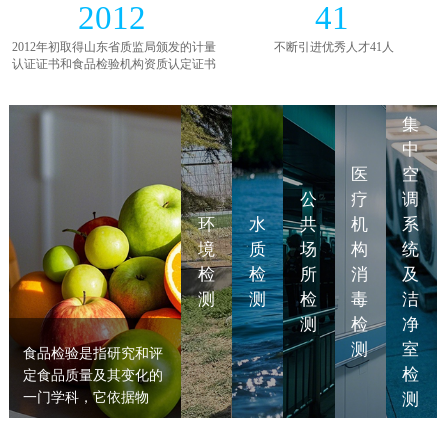
2012
41
2012年初取得山东省质监局颁发的计量
不断引进优秀人才41人
认证证书和食品检验机构资质认定证书
集
中
医
空
公
疗
调
环
水
共
机
系
境
质
场
构
统
检
检
所
消
及
测
测
检
毒
洁
测
检
净
测
室
食品检验是指研究和评
检
定食品质量及其变化的
一门学科，它依据物
测
理、化学、生物化学的
一些基本理论和各种技