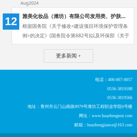
Aug2024
告》(国环规环评〔2017〕4号)等法律文件有关规
定，现将竣工验收予以公示，公示期为2025年9月
雅美化妆品（潍坊）有限公司发用类、护肤类化妆品项目验收公示
12
11日－2025年10月14日（20个工作日）。欢迎公
根据国务院《关于修改<建设项目环境保护管理条
众参与建设项目环境保护工作。
例>的决定》(国务院令第682号)以及环保部《关于
发布〈建设项目竣工环境保护验收暂行办法〉的公
告》(国环规环评〔2017〕4号)等法律文件有关规
更多新闻 +
定，现将竣工验收予以公示，公示期为2024年8月
12日－2024年9月6日（20个工作日）。欢迎公众
电话：400-007-0057
参与建设项目环境保护工作。
0536-3819188
0536-3819566
地址：青州市云门山南路8979号潍坊工程职业学院6号楼
网址：www.huazhengtest.com
邮箱：huazhengjiance@163.com